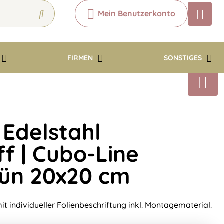
Mein Benutzerkonto
Chatbot
Chatten Sie 24/7 mit unserem
hilfreichen Chatbot
FIRMEN
SONSTIGES
Kontakt
 Edelstahl
f | Cubo-Line
ün 20x20 cm
t individueller Folienbeschriftung inkl. Montagematerial.