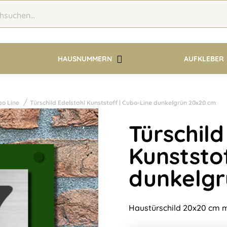
HAUSNUMMERN
AUFKLEBER
o Line
Türschild Edelstahl Kunststoff | Cubo-Line dunkelgrün 20x20 cm
Türschild
Kunststof
dunkelgr
Haustürschild 20x20 cm mi