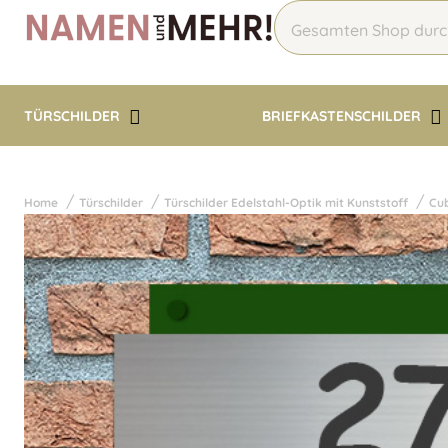
TÜRSCHILDER
BRIEFKASTENSCHILDER
Home
Türschilder
Türschilder Edelstahl-Optik mit Kunststoff
Cub