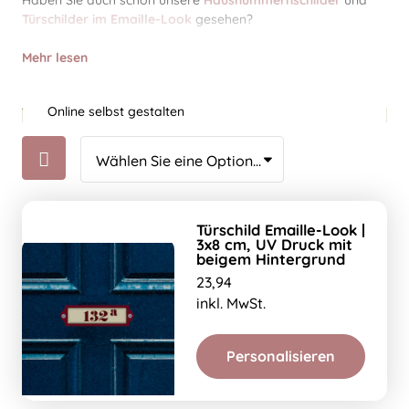
Haben Sie auch schon unsere
Hausnummernschilder
und
Türschilder im Emaille-Look
gesehen?
Mehr lesen
Online selbst gestalten
Türschild Emaille-Look |
3x8 cm, UV Druck mit
beigem Hintergrund
23,94
inkl. MwSt.
Personalisieren