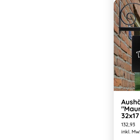
Aushä
"Maur
32x17
132,93
inkl. Mw