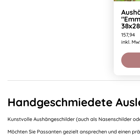
Aushä
"Emma
38x2
157,94
inkl. Mw
Handgeschmiedete Ausle
Kunstvolle Aushängeschilder (auch als Nasenschilder ode
Möchten Sie Passanten gezielt ansprechen und einen prä