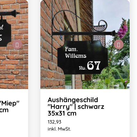
Aushängeschild
"Miep"
"Harry" | schwarz
 cm
35x31 cm
132,93
inkl. MwSt.