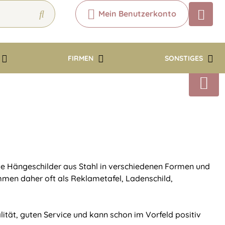
Mein Benutzerkonto
Chatbot
Chatten Sie 24/7 mit unserem
hilfreichen Chatbot
FIRMEN
SONSTIGES
Kontakt
te Hängeschilder aus Stahl in verschiedenen Formen und
mmen daher oft als Reklametafel, Ladenschild,
tät, guten Service und kann schon im Vorfeld positiv