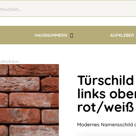
HAUSNUMMERN
AUFKLEBER
0x20x28,5cm
Türschild
links obe
rot/weiß
Modernes Namensschild au