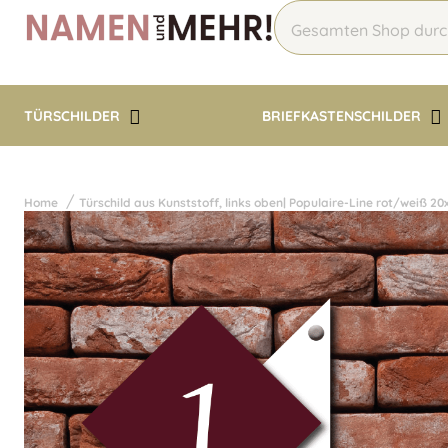
TÜRSCHILDER
BRIEFKASTENSCHILDER
Home
Türschild aus Kunststoff, links oben| Populaire-Line rot/weiß 2