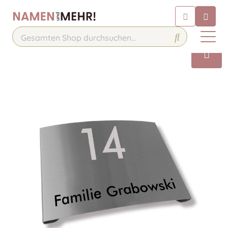
Chatbot
Chatten Sie 24/7 mit unserem
hilfreichen Chatbot
Kontakt