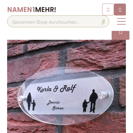
Chatbot
Chatten Sie 24/7 mit unserem
hilfreichen Chatbot
Kontakt