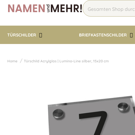
TÜRSCHILDER
BRIEFKASTENSCHILDER
Home
Türschild Acrylglas | Lumino-Line silber, 15x20 cm