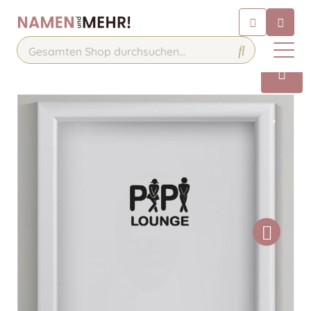
Chatbot
Chatten Sie 24/7 mit unserem
hilfreichen Chatbot
Kontakt