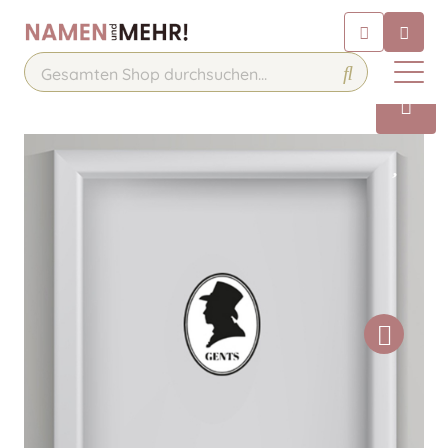
Chatbot
Chatten Sie 24/7 mit unserem
hilfreichen Chatbot
Kontakt