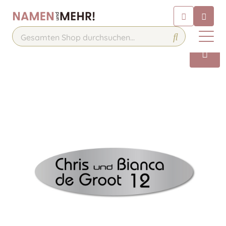
Chatbot
Chatten Sie 24/7 mit unserem
hilfreichen Chatbot
Kontakt