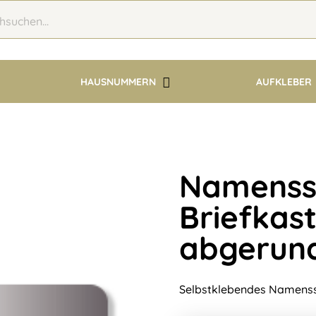
HAUSNUMMERN
AUFKLEBER
Namenssc
Briefkast
abgerund
Selbstklebendes Namenssc