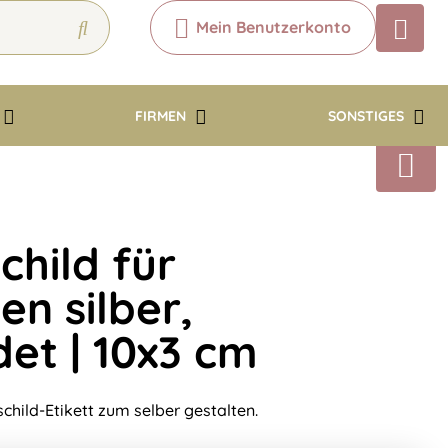
Mein Benutzerkonto
Chatbot
Chatten Sie 24/7 mit unserem
hilfreichen Chatbot
FIRMEN
SONSTIGES
Kontakt
hild für
en silber,
et | 10x3 cm
hild-Etikett zum selber gestalten.