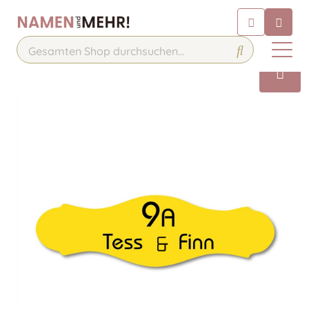
Chatbot
Chatten Sie 24/7 mit unserem
hilfreichen Chatbot
Kontakt