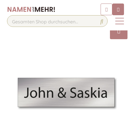
Chatbot
Chatten Sie 24/7 mit unserem
hilfreichen Chatbot
Kontakt