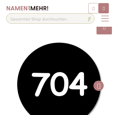
Chatbot
Chatten Sie 24/7 mit unserem
hilfreichen Chatbot
Kontakt