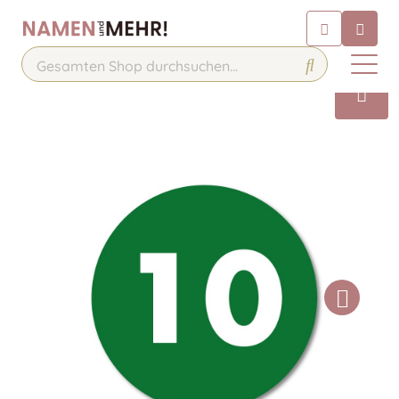
Chatbot
Chatten Sie 24/7 mit unserem
hilfreichen Chatbot
Kontakt