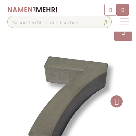
Chatbot
Chatten Sie 24/7 mit unserem
hilfreichen Chatbot
Kontakt