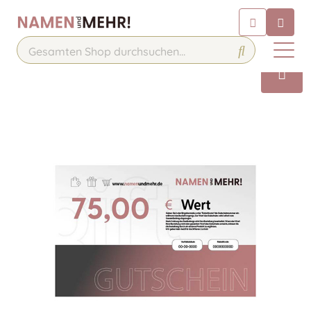
Chatbot
Chatten Sie 24/7 mit unserem
hilfreichen Chatbot
Kontakt