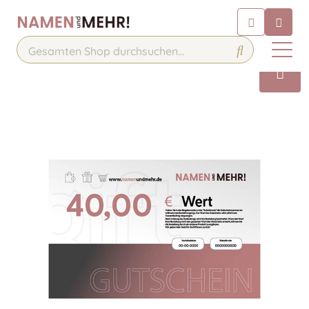
Chatbot
Chatten Sie 24/7 mit unserem
hilfreichen Chatbot
Kontakt