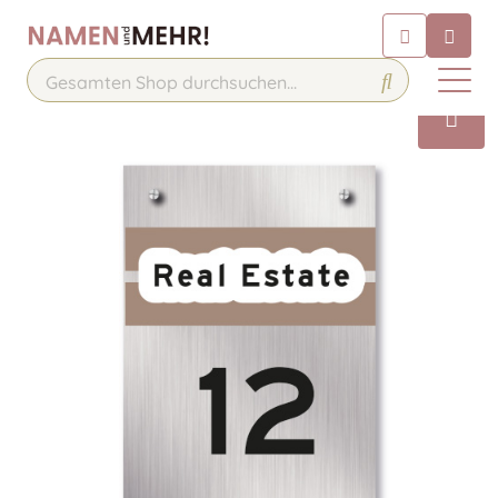
Chatbot
Chatten Sie 24/7 mit unserem
hilfreichen Chatbot
Kontakt