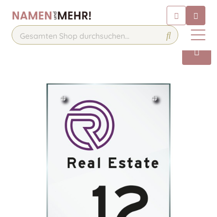
Chatbot
Chatten Sie 24/7 mit unserem
hilfreichen Chatbot
Kontakt