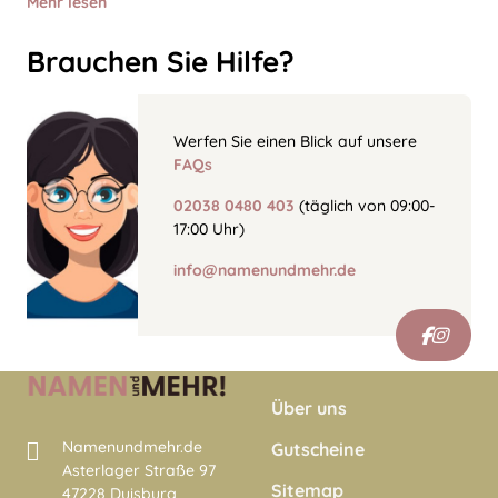
Mehr lesen
Brauchen Sie Hilfe?
Werfen Sie einen Blick auf unsere
FAQs
02038 0480 403
(täglich von 09:00-
17:00 Uhr)
info@namenundmehr.de
Über uns
Namenundmehr.de
Gutscheine
Asterlager Straße 97
Sitemap
47228 Duisburg