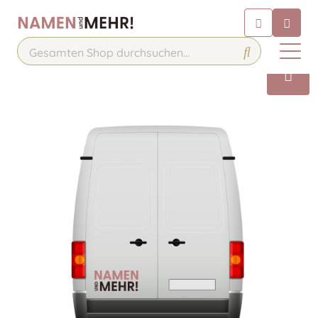
Chatbot
Chatten Sie 24/7 mit unserem
hilfreichen Chatbot
Kontakt