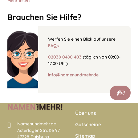
Mehr lesen
Brauchen Sie Hilfe?
Werfen Sie einen Blick auf unsere
FAQs
02038 0480 403
(täglich von 09:00-
17:00 Uhr)
info@namenundmehr.de
Über uns
Namenundmehr.de
Gutscheine
Asterlager Straße 97
Sitemap
47228 Duisburg