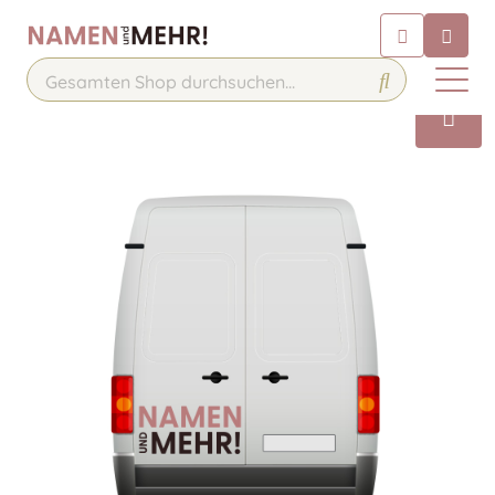
Chatbot
Chatten Sie 24/7 mit unserem
hilfreichen Chatbot
Kontakt