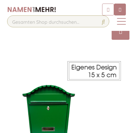
Chatbot
Chatten Sie 24/7 mit unserem
hilfreichen Chatbot
Kontakt